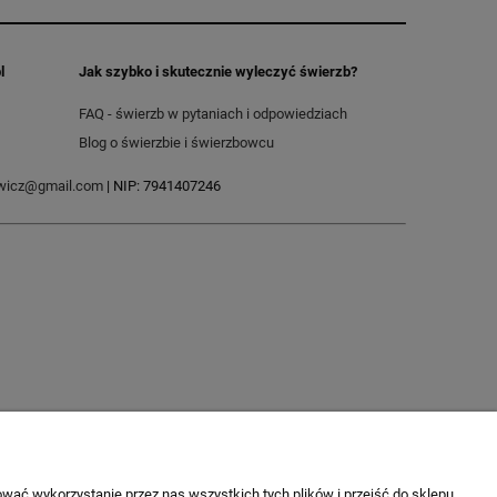
l
Jak szybko i skutecznie wyleczyć świerzb?
FAQ - świerzb w pytaniach i odpowiedziach
Blog o świerzbie i świerzbowcu
ewicz@gmail.com
| NIP: 7941407246
wać wykorzystanie przez nas wszystkich tych plików i przejść do sklepu