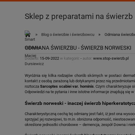
Sklep z preparatami na świerzb
»
»
Blog o świerzbie i świerzbowcu
Odmiana świerzbu
ODMIANA ŚWIERZBU - ŚWIERZB NORWESKI
Dodano:
15-09-2022
w kategorii:
-
autor:
www.stop-swierzb.pl
Wyróżnia się kilka rodzajów chorób skórnych w postaci dermat
kontakt z osobą zarażoną lub dotykanymi przez nią przedmiotam
roztocza
Sarcoptes scabiei var. hominis
. Czym charakteryzuje s
Odpowiedzi na te pytania i inne istotne informacje znajdują się 
Świerzb norweski - inaczej świerzb hiperkeratotyc
Charakterystyczną cechą tej odmiany jest fakt, iż jest ona wys
sprzyjać jej rozwojowi, to m.in. obniżona odporność, niestosowa
określone jednostki chorobowe – demencja, zespół Downa i niek