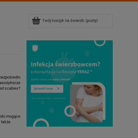
.
Twój koszyk na świerzb:
(pusty)
bezpośredni
pasożytnicze
ed scabies
?
nniki mogące
 także