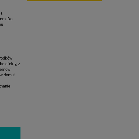
ta
opem. Do
bu
środków
be efekty, z
remów
ę w domu!
znanie