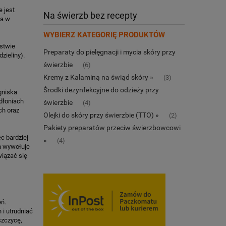
 jest
Na świerzb bez recepty
ia w
WYBIERZ KATEGORIĘ PRODUKTÓW
stwie
Preparaty do pielęgnacji i mycia skóry przy
zieliny).
świerzbie
(6)
Kremy z Kalaminą na świąd skóry »
(3)
Środki dezynfekcyjne do odzieży przy
gniska
dłoniach
świerzbie
(4)
ch oraz
Olejki do skóry przy świerzbie (TTO) »
(2)
Pakiety preparatów przeciw świerzbowcowi
c bardziej
»
(4)
en wywołuje
wiązać się
eń.
 i utrudniać
szczycę,