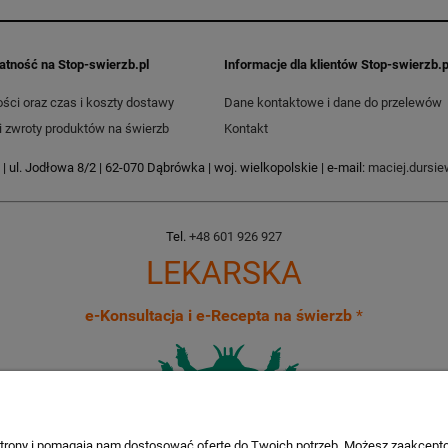
łatność na Stop-swierzb.pl
Informacje dla klientów Stop-swierzb.p
ści oraz czas i koszty dostawy
Dane kontaktowe i dane do przelewów
i zwroty produktów na świerzb
Kontakt
| ul. Jodłowa 8/2 | 62-070 Dąbrówka | woj. wielkopolskie | e-mail:
maciej.dursi
Tel.
+48 601 926 927
LEKARSKA
e-Konsultacja i e-Recepta na świerzb
*
 strony i pomagają nam dostosować ofertę do Twoich potrzeb. Możesz zaakcepto