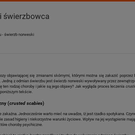
 i świerzbowca
 - świerzb norweski
ozy objawiającej się zmianami skórnymi, którymi można się zakazić poprzez 
i. Jedną z odmian świerzbu jest świerzb norweski wywoływany przez zewnątrz
ię ten rodzaj choroby i jakie są jego objawy? Jak wygląda proces leczenia
crust
w poniższym tekście.
zny (
crusted scabies
)
oce zakaźna. Jednocześnie warto mieć na uwadze, iż jest rzadko spotykana. Czy
nie zasad higieny i niekorzystne warunki życiowe. Wpływ na jej wystąpienie mają
tóre choroby psychiczne.