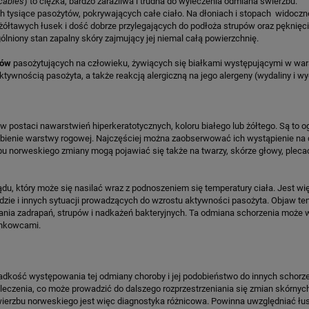
cabies
) to ciężka, bardzo zaraźliwa i trudna do wyleczenia odmiana świerzbu.
h tysiące pasożytów, pokrywających całe ciało. Na dłoniach i stopach widoczne
żółtawych łusek i dość dobrze przylegających do podłoża strupów oraz pęknięc
lniony stan zapalny skóry zajmujący jej niemal całą powierzchnię.
ców
pasożytujących na człowieku, żywiących się białkami występującymi w war
nością pasożyta, a także reakcją alergiczną na jego alergeny (wydaliny i wyd
 postaci nawarstwień hiperkeratotycznych, koloru białego lub żółtego. Są to o
bienie warstwy rogowej. Najczęściej można zaobserwować ich wystąpienie na 
bu norweskiego zmiany mogą pojawiać się także na twarzy, skórze głowy, pleca
, który może się nasilać wraz z podnoszeniem się temperatury ciała. Jest wię
dzie i innych sytuacji prowadzących do wzrostu aktywności pasożyta. Objaw t
ania zadrapań, strupów i nadkażeń bakteryjnych. Ta odmiana schorzenia może 
onkowcami.
adkość występowania tej odmiany choroby i jej podobieństwo do innych schorz
czenia, co może prowadzić do dalszego rozprzestrzeniania się zmian skórnych
wierzbu norweskiego jest więc diagnostyka różnicowa. Powinna uwzględniać łu