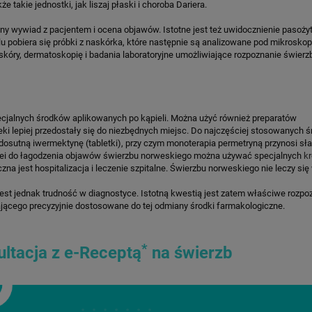
e takie jednostki, jak liszaj płaski i choroba Dariera.
ny wywiad z pacjentem i ocena objawów. Istotne jest też uwidocznienie pasoży
 celu pobiera się próbki z naskórka, które następnie są analizowane pod mikrosk
ę skóry, dermatoskopię i badania laboratoryjne umożliwiające rozpoznanie świerz
pecjalnych środków aplikowanych po kąpieli. Można użyć również preparatów
ki lepiej przedostały się do niezbędnych miejsc. Do najczęściej stosowanych 
 dosutną iwermektynę (tabletki), przy czym monoterapia permetryną przynosi sła
kolei do łagodzenia objawów świerzbu norweskiego można używać specjalnych
k
 jest hospitalizacja i leczenie szpitalne. Świerzbu norweskiego nie leczy si
jest jednak trudność w diagnostyce. Istotną kwestią jest zatem właściwe rozpo
ającego precyzyjnie dostosowane do tej odmiany środki farmakologiczne.
*
ltacja z e-Receptą
na świerzb