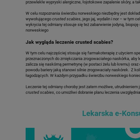
przewlekłe wypryski alergiczne, łojotokowe zapalenie skóry, a takż
W celu rozpoznania świerzbu norweskiego niezbędny jest dokład
wywołującego
crusted scabies
, jego jaj, wydalin i nor – w tym
wykrycia tej odmiany stosuje się też zabarwienie jodyną, biopsj
norweskiego
Jak wygląda leczenie crusted scabies?
W tym celu najczęściej stosuje się farmakoterapię z użyciem s
przeznaczonych do zmiękczania zrogowaciałego naskórka, aby le
zalicza się naskórną permetrynę (w postaci żelu lub kremu) oraz
powodu bariery jaką stanowi silnie zrogowaciały naskórek. Z 
łagodzących. W każdym przypadku świerzbu norweskiego konieczna
Leczenie tej odmiany choroby jest zatem możliwe, utrudnieniem 
crusted scabies
, co umożliwi dobranie planu leczenia uwzględni
Lekarska e-Konsu