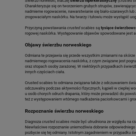
Świerzb norweski, inaczej
świerzb hiperkeratotyczny
(
crusted s
Charakteryzuje się on tworzeniem grubych strupów, zawierającyc
nadmierne rogowacenie, nawarstwianie się biało-szarawych lub 
zrogowaciałym naskórku. Na twarzy i tułowiu może wystąpić uogó
Przyczyną powstawania
crusted scabies
są
tysiące świerzbow
rogowej naskórka. Występowanie objawów spowodowane jest aktyw
Objawy świerzbu norweskiego
Odmiana te przejawia się przede wszystkim zmianami na skórze w
nadmiernego rogowacenia naskórka, z czym związane jest pogru
oraz stopach osoby zarażonej. W niektórych przypadkach świerz
innych częściach ciała.
Crusted scabies to odmiana związana także z odczuwaniem świądu
odczuwalny podczas aktywności fizycznych, kąpieli w ciepłej wo
u osób chorych odruch drapania, który może prowadzić do powst
też z występowaniem wtórnego nadkażenia paciorkowcami i gr
Rozpoznanie świerzbu norweskiego
Diagnoza
crusted scabies
może być utrudniona ze względu na rz
Niewłaściwe rozpoznanie uniemożliwia dobranie odpowiedniego le
pozbycie się tej odmiany. Istotnym zagadnieniem w przypadku ś