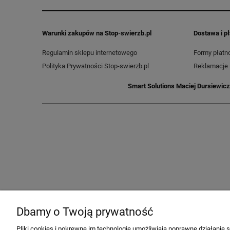
Warunki zakupów na Stop-swierzb.pl
Dostawa i p
Regulamin sklepu internetowego
Formy płatno
Polityka Prywatności Stop-swierzb.pl
Reklamacje 
Smart Solutions Maciej Dursiewicz
Dbamy o Twoją prywatność
Pliki cookies i pokrewne im technologie umożliwiają poprawne działanie