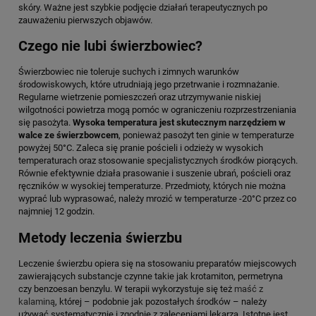
skóry. Ważne jest szybkie podjęcie działań terapeutycznych po
zauważeniu pierwszych objawów.
Czego nie lubi świerzbowiec?
Świerzbowiec nie toleruje suchych i zimnych warunków
środowiskowych, które utrudniają jego przetrwanie i rozmnażanie.
Regularne wietrzenie pomieszczeń oraz utrzymywanie niskiej
wilgotności powietrza mogą pomóc w ograniczeniu rozprzestrzeniania
się pasożyta.
Wysoka temperatura jest skutecznym narzędziem w
walce ze świerzbowcem
, ponieważ pasożyt ten ginie w temperaturze
powyżej 50°C. Zaleca się pranie pościeli i odzieży w wysokich
temperaturach oraz stosowanie specjalistycznych środków piorących.
Równie efektywnie działa prasowanie i suszenie ubrań, pościeli oraz
ręczników w wysokiej temperaturze. Przedmioty, których nie można
wyprać lub wyprasować, należy mrozić w temperaturze -20°C przez co
najmniej 12 godzin.
Metody leczenia świerzbu
Leczenie świerzbu opiera się na stosowaniu preparatów miejscowych
zawierających substancje czynne takie jak krotamiton, permetryna
czy benzoesan benzylu. W terapii wykorzystuje się też
maść z
kalaminą
, której – podobnie jak pozostałych środków – należy
używać systematycznie i zgodnie z zaleceniami lekarza. Istotne jest