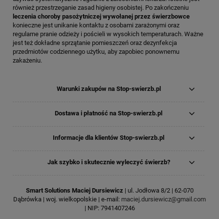
również przestrzeganie zasad higieny osobistej. Po zakończeniu
leczenia choroby pasożytniczej wywołanej przez świerzbowce
konieczne jest unikanie kontaktu z osobami zarażonymi oraz
regularne pranie odzieży i pościeli w wysokich temperaturach. Ważne
jest też dokładne sprzątanie pomieszczeń oraz dezynfekcja
przedmiotów codziennego użytku, aby zapobiec ponownemu
zakażeniu.
Warunki zakupów na Stop-swierzb.pl
Dostawa i płatność na Stop-swierzb.pl
Informacje dla klientów Stop-swierzb.pl
Jak szybko i skutecznie wyleczyć świerzb?
Smart Solutions Maciej Dursiewicz
| ul. Jodłowa 8/2 | 62-070
Dąbrówka | woj. wielkopolskie | e-mail:
maciej.dursiewicz@gmail.com
| NIP: 7941407246