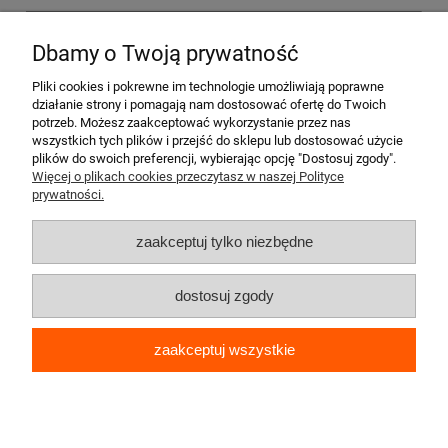
Tel.
+48 601 926 927
Dbamy o Twoją prywatność
LEKARSKA
Pliki cookies i pokrewne im technologie umożliwiają poprawne
działanie strony i pomagają nam dostosować ofertę do Twoich
potrzeb. Możesz zaakceptować wykorzystanie przez nas
e-Konsultacja i e-Recepta na świerzb
*
wszystkich tych plików i przejść do sklepu lub dostosować użycie
plików do swoich preferencji, wybierając opcję "Dostosuj zgody".
Więcej o plikach cookies przeczytasz w naszej Polityce
prywatności.
zaakceptuj tylko niezbędne
dostosuj zgody
zaakceptuj wszystkie
Jestem zainteresowany »
* dla osób z kontaktu z zakażonym.
pokaż pełną wersję strony