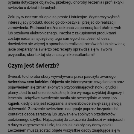
pytania dotyczące objawów, przebiegu choroby, leczenia i profilaktyki
świerzbu u dzieci i dorosłych.
Zakupy w naszym sklepie są proste i intuicyjne. Wystarczy wybrać
interesujący produkt, dodać go do koszyka i przejść do realizacji
zamówienia. Płatności można dokonać za pomocą kart płatniczych
lub przelewu elektronicznego. Paczka z zakupionymi produktami
zostaje nadana najczęściej tego samego dnia. Jeżeli chcesz
dowiedzieć się więcej o sposobach realizacji zamówień lub nie wiesz,
jakie preparaty na świerzb bez recepty sprawdzą się w Twoim
przypadku, skontaktuj się z naszymi konsultantami!
Czym jest świerzb?
Świerzb to choroba skóry wywoływana przez pasożyta zwanego
świerzbowcem ludzkim
. Objawia się intensywnym swędzeniem oraz
pojawieniem się zmian skórnych przypominających norki, grudki i
plamy. Jest to schorzenie zakaźne, które wymaga szybkiej diagnozy i
leczenia. Uciążliwe swędzenie nasila się szczególnie w nocy i po
kąpieli, kiedy ciało jest rozgrzane, a świerzbowce zwiększają swoją
aktywność. Zarażenie świerzbem następuje poprzez bezpośredni
kontakt z osobą zarażoną lub używanie wspólnych przedmiotów
codziennego użytku. Najczęściej do zakażenia dochodzi w miejscach
o dużym zagęszczeniu ludzi, takich jak szkoły czy domy opieki.
Leczeniem muszą zostać objęte wszystkie osoby znajdujące się w