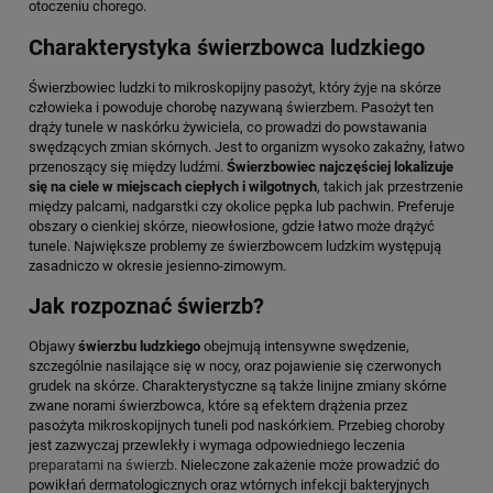
otoczeniu chorego.
Charakterystyka świerzbowca ludzkiego
Świerzbowiec ludzki to mikroskopijny pasożyt, który żyje na skórze
człowieka i powoduje chorobę nazywaną świerzbem. Pasożyt ten
drąży tunele w naskórku żywiciela, co prowadzi do powstawania
swędzących zmian skórnych. Jest to organizm wysoko zakaźny, łatwo
przenoszący się między ludźmi.
Świerzbowiec najczęściej lokalizuje
się na ciele w miejscach ciepłych i wilgotnych
, takich jak przestrzenie
między palcami, nadgarstki czy okolice pępka lub pachwin. Preferuje
obszary o cienkiej skórze, nieowłosione, gdzie łatwo może drążyć
tunele. Największe problemy ze świerzbowcem ludzkim występują
zasadniczo w okresie jesienno-zimowym.
Jak rozpoznać świerzb?
Objawy
świerzbu ludzkiego
obejmują intensywne swędzenie,
szczególnie nasilające się w nocy, oraz pojawienie się czerwonych
grudek na skórze. Charakterystyczne są także linijne zmiany skórne
zwane norami świerzbowca, które są efektem drążenia przez
pasożyta mikroskopijnych tuneli pod naskórkiem. Przebieg choroby
jest zazwyczaj przewlekły i wymaga odpowiedniego leczenia
preparatami na świerzb
. Nieleczone zakażenie może prowadzić do
powikłań dermatologicznych oraz wtórnych infekcji bakteryjnych