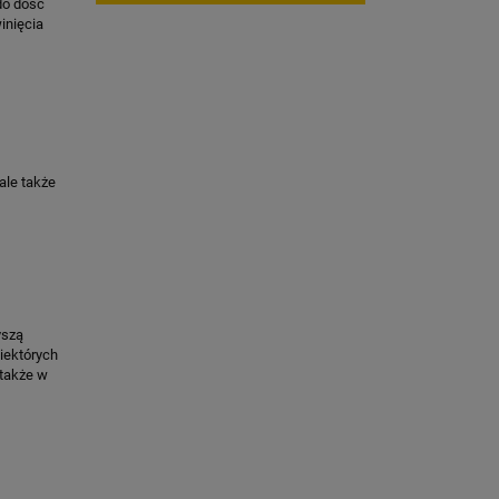
do dość
inięcia
ale także
yszą
iektórych
 także w