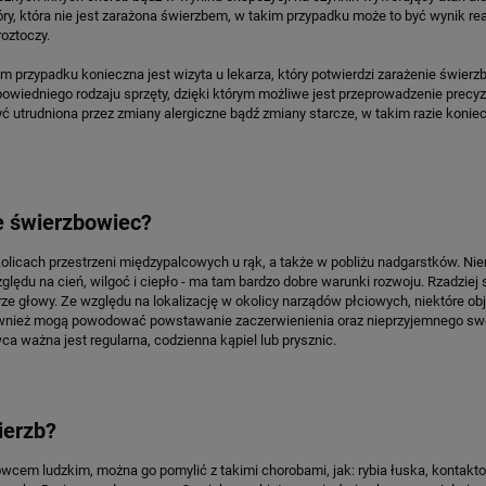
, która nie jest zarażona świerzbem, w takim przypadku może to być wynik rea
roztoczy.
im przypadku konieczna jest wizyta u lekarza, który potwierdzi zarażenie świer
edniego rodzaju sprzęty, dzięki którym możliwe jest przeprowadzenie precyz
utrudniona przez zmiany alergiczne bądź zmiany starcze, w takim razie koniec
je świerzbowiec?
licach przestrzeni międzypalcowych u rąk, a także w pobliżu nadgarstków. Ni
ędu na cień, wilgoć i ciepło - ma tam bardzo dobre warunki rozwoju. Rzadziej
 głowy. Ze względu na lokalizację w okolicy narządów płciowych, niektóre obj
również mogą powodować powstawanie zaczerwienienia oraz nieprzyjemnego sw
 ważna jest regularna, codzienna kąpiel lub prysznic.
ierzb?
owcem ludzkim, można go pomylić z takimi chorobami, jak: rybia łuska, kontakt