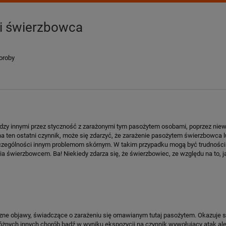
 i świerzbowca
oroby
ędzy innymi przez styczność z zarażonymi tym pasożytem osobami, poprzez nie
na ten ostatni czynnik, może się zdarzyć, że zarażenie pasożytem świerzbowca 
zczególności innym problemom skórnym. W takim przypadku mogą być trudnośc
a świerzbowcem. Ba! Niekiedy zdarza się, że świerzbowiec, ze względu na to, j
czne objawy, świadczące o zarażeniu się omawianym tutaj pasożytem. Okazuje s
nych innych chorób bądź w wyniku ekspozycji na czynnik wywołujący atak aler