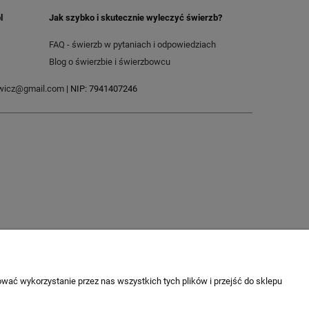
l
Jak szybko i skutecznie wyleczyć świerzb?
FAQ - świerzb w pytaniach i odpowiedziach
Blog o świerzbie i świerzbowcu
ewicz@gmail.com
| NIP: 7941407246
wać wykorzystanie przez nas wszystkich tych plików i przejść do sklepu