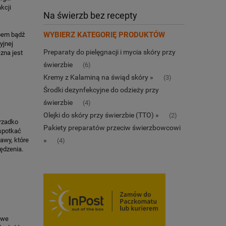
kcji
Na świerzb bez recepty
WYBIERZ KATEGORIĘ PRODUKTÓW
zbem bądź
yjnej
Preparaty do pielęgnacji i mycia skóry przy
zna jest
świerzbie
(6)
Kremy z Kalaminą na świąd skóry »
(3)
Środki dezynfekcyjne do odzieży przy
świerzbie
(4)
Olejki do skóry przy świerzbie (TTO) »
(2)
erzadko
Pakiety preparatów przeciw świerzbowcowi
 spotkać
»
awy, które
(4)
ędzenia.
owe