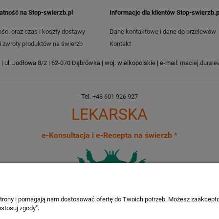
łatność na Stop-swierzb.pl
Informacje dla klientów Stop-swierzb.p
ści oraz czas i koszty dostawy
Dane kontaktowe i dane do przelewów
i zwroty produktów na świerzb
Kontakt
| ul. Jodłowa 8/2 | 62-070 Dąbrówka | woj. wielkopolskie | e-mail:
maciej.dursi
Tel.
+48 601 926 927
LEKARSKA
e-Konsultacja i e-Recepta na świerzb
*
 strony i pomagają nam dostosować ofertę do Twoich potrzeb. Możesz zaakcepto
stosuj zgody".