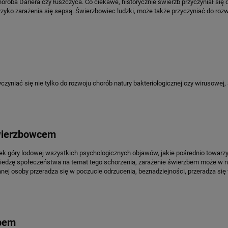
horoba Dariera czy łuszczyca. Co ciekawe, historycznie świerzb przyczyniał się 
ryzyko zarażenia się sepsą. Świerzbowiec ludzki, może także przyczyniać do rozw
zyniać się nie tylko do rozwoju chorób natury bakteriologicznej czy wirusowej, 
świerzbowcem
ek góry lodowej wszystkich psychologicznych objawów, jakie pośrednio towarz
iedzę społeczeństwa na temat tego schorzenia, zarażenie świerzbem może w n
nej osoby przeradza się w poczucie odrzucenia, beznadziejności, przeradza się
zbem