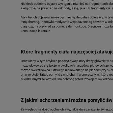
Niekiedy podobne objawy występują również na fragmentach skóry
alergicznej na przykład na odchody, ślinę, jaja lub fragmenty ciał 
Atak takich objawów może być niezwykle ostry i dolegliwy, w tak
inną chorobą. Placówki medyczne wyposażone są bowiem w odpowi
diagnozy, na przykład za pomocą dermoskopu. Diagnoza może być 
konsultacja lekarska.
Które fragmenty ciała najczęściej ataku
Omawiany w tym artykule pasożyt swoje nory drąży głównie w oko
może ulokować się także w okolicach narządów płciowych ze wzgl
można świerzbowca ludzkiego ulokowanego na plecach czy skórze
on wywołuje, łatwo pomylić z chorobami wenerycznymi, które 
Między innymi ze względu na ochronę przed rozwojem świerzbowca
Z jakimi schorzeniami można pomylić św
Ze względu na dość ogólne objawy, jakie daje zarażenie świerzb