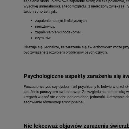
zapalenie skóry, łojotokowe zapalenie skóry, osutka polekowa, c
wysokiej umieralności, z tego względu, iż nieleczony zwiększał 
takich schorzeń, jak:
zapalenie naczyń limfatycznych,
niesztowicy,
zapalenia tkanki podskórnej,
czyraków.
Okazuje się, jednakże, że zarażenie się świerzbowcem może przyc
być związane z rozwojem problemów psychicznych.
Psychologiczne aspekty zarażenia się 
Poczucie wstydu czy dyskomfort psychiczny to ledwie wierzchoł
zarażeniu pasożytem świerzbowca. Ze względu na nieco niską w
kręgach wiązać się z odrzuceniem danej jednostki. Odtrącanie da
zachwianie równowagi emocjonalnej.
Nie lekceważ objawów zarażenia świer