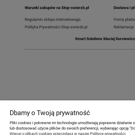
Warunki zakupów na Stop-swierzb.pl
Dostawa i p
Regulamin sklepu internetowego
Formy płatno
Polityka Prywatności Stop-swierzb.pl
Reklamacje 
Smart Solutions Maciej Dursiewicz
Dbamy o Twoją prywatność
Pliki cookies i pokrewne im technologie umożliwiają poprawne działanie
lub dostosować użycie plików do swoich preferencji, wybierając opcję "Do
Więcej o plikach cookies przeczytasz w naszej Polityce prywatności.