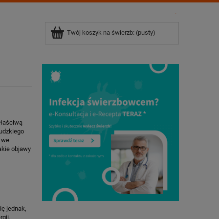
.
Twój koszyk na świerzb:
(pusty)
właściwą
ludzkiego
i we
akie objawy
ię jednak,
gii.