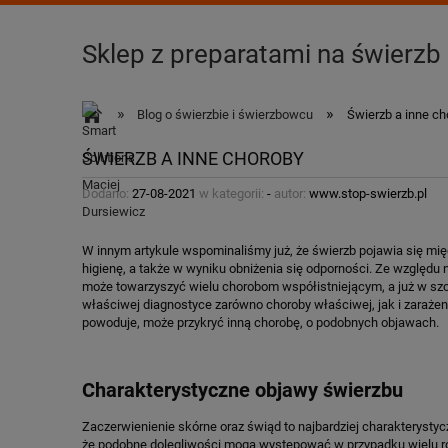
Sklep z preparatami na świerzb
»
»
Blog o świerzbie i świerzbowcu
Świerzb a inne ch
ŚWIERZB A INNE CHOROBY
Dodano:
27-08-2021
w kategorii:
-
autor:
www.stop-swierzb.pl
W innym artykule wspominaliśmy już, że świerzb pojawia się mi
higienę, a także w wyniku obniżenia się odporności. Ze względu 
może towarzyszyć wielu chorobom współistniejącym, a już w s
właściwej diagnostyce zarówno choroby właściwej, jak i zarażeni
powoduje, może przykryć inną chorobę, o podobnych objawach.
Charakterystyczne objawy świerzbu
Zaczerwienienie skórne oraz świąd to najbardziej charakterysty
że podobne dolegliwości mogą występować w przypadku wielu róż