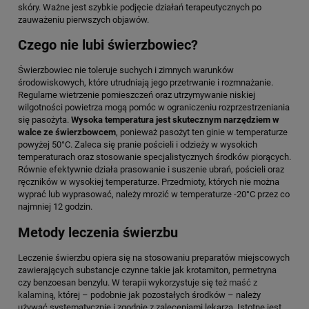
skóry. Ważne jest szybkie podjęcie działań terapeutycznych po
zauważeniu pierwszych objawów.
Czego nie lubi świerzbowiec?
Świerzbowiec nie toleruje suchych i zimnych warunków
środowiskowych, które utrudniają jego przetrwanie i rozmnażanie.
Regularne wietrzenie pomieszczeń oraz utrzymywanie niskiej
wilgotności powietrza mogą pomóc w ograniczeniu rozprzestrzeniania
się pasożyta.
Wysoka temperatura jest skutecznym narzędziem w
walce ze świerzbowcem
, ponieważ pasożyt ten ginie w temperaturze
powyżej 50°C. Zaleca się pranie pościeli i odzieży w wysokich
temperaturach oraz stosowanie specjalistycznych środków piorących.
Równie efektywnie działa prasowanie i suszenie ubrań, pościeli oraz
ręczników w wysokiej temperaturze. Przedmioty, których nie można
wyprać lub wyprasować, należy mrozić w temperaturze -20°C przez co
najmniej 12 godzin.
Metody leczenia świerzbu
Leczenie świerzbu opiera się na stosowaniu preparatów miejscowych
zawierających substancje czynne takie jak krotamiton, permetryna
czy benzoesan benzylu. W terapii wykorzystuje się też
maść z
kalaminą
, której – podobnie jak pozostałych środków – należy
używać systematycznie i zgodnie z zaleceniami lekarza. Istotne jest