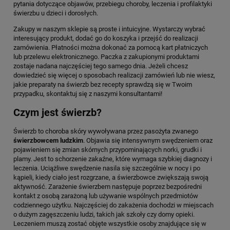
pytania dotyczące objawów, przebiegu choroby, leczenia i profilaktyki
świerzbu u dzieci i dorosłych.
Zakupy w naszym sklepie są proste i intuicyjne. Wystarczy wybrać
interesujący produkt, dodać go do koszyka i przejść do realizacji
zamówienia. Płatności można dokonać za pomocą kart płatniczych
lub przelewu elektronicznego. Paczka z zakupionymi produktami
zostaje nadana najczęściej tego samego dnia. Jeżeli chcesz
dowiedzieć się więcej o sposobach realizacji zamówień lub nie wiesz,
jakie preparaty na świerzb bez recepty sprawdzą się w Twoim
przypadku, skontaktuj się z naszymi konsultantami!
Czym jest świerzb?
Świerzb to choroba skóry wywoływana przez pasożyta zwanego
świerzbowcem ludzkim
. Objawia się intensywnym swędzeniem oraz
pojawieniem się zmian skórnych przypominających norki, grudki i
plamy. Jest to schorzenie zakaźne, które wymaga szybkiej diagnozy i
leczenia. Uciążliwe swędzenie nasila się szczególnie w nocy i po
kąpieli, kiedy ciało jest rozgrzane, a świerzbowce zwiększają swoją
aktywność. Zarażenie świerzbem następuje poprzez bezpośredni
kontakt z osobą zarażoną lub używanie wspólnych przedmiotów
codziennego użytku. Najczęściej do zakażenia dochodzi w miejscach
o dużym zagęszczeniu ludzi, takich jak szkoły czy domy opieki.
Leczeniem muszą zostać objęte wszystkie osoby znajdujące się w