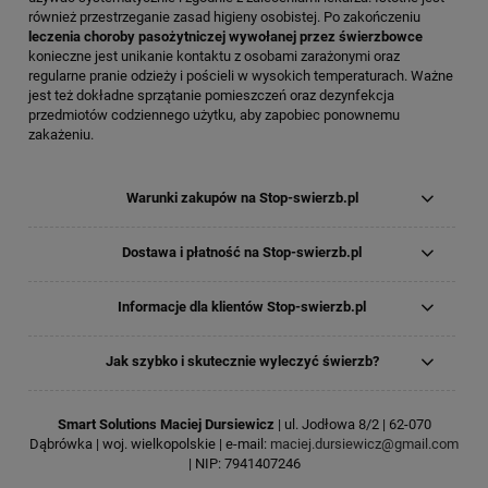
również przestrzeganie zasad higieny osobistej. Po zakończeniu
leczenia choroby pasożytniczej wywołanej przez świerzbowce
konieczne jest unikanie kontaktu z osobami zarażonymi oraz
regularne pranie odzieży i pościeli w wysokich temperaturach. Ważne
jest też dokładne sprzątanie pomieszczeń oraz dezynfekcja
przedmiotów codziennego użytku, aby zapobiec ponownemu
zakażeniu.
Warunki zakupów na Stop-swierzb.pl
Dostawa i płatność na Stop-swierzb.pl
Informacje dla klientów Stop-swierzb.pl
Jak szybko i skutecznie wyleczyć świerzb?
Smart Solutions Maciej Dursiewicz
| ul. Jodłowa 8/2 | 62-070
Dąbrówka | woj. wielkopolskie | e-mail:
maciej.dursiewicz@gmail.com
| NIP: 7941407246