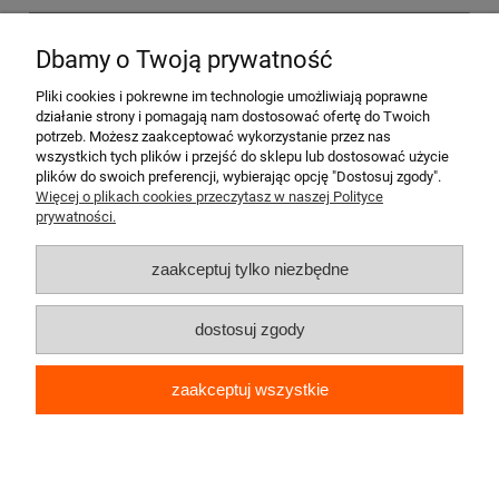
Tel.
+48 601 926 927
Dbamy o Twoją prywatność
LEKARSKA
Pliki cookies i pokrewne im technologie umożliwiają poprawne
działanie strony i pomagają nam dostosować ofertę do Twoich
potrzeb. Możesz zaakceptować wykorzystanie przez nas
e-Konsultacja i e-Recepta na świerzb
*
wszystkich tych plików i przejść do sklepu lub dostosować użycie
plików do swoich preferencji, wybierając opcję "Dostosuj zgody".
Więcej o plikach cookies przeczytasz w naszej Polityce
prywatności.
zaakceptuj tylko niezbędne
dostosuj zgody
zaakceptuj wszystkie
Jestem zainteresowany »
* dla osób z kontaktu z zakażonym.
pokaż pełną wersję strony