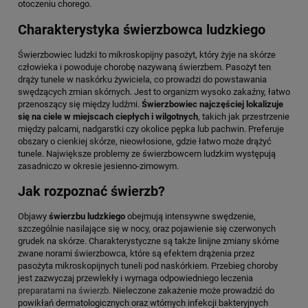
otoczeniu chorego.
Charakterystyka świerzbowca ludzkiego
Świerzbowiec ludzki to mikroskopijny pasożyt, który żyje na skórze
człowieka i powoduje chorobę nazywaną świerzbem. Pasożyt ten
drąży tunele w naskórku żywiciela, co prowadzi do powstawania
swędzących zmian skórnych. Jest to organizm wysoko zakaźny, łatwo
przenoszący się między ludźmi.
Świerzbowiec najczęściej lokalizuje
się na ciele w miejscach ciepłych i wilgotnych
, takich jak przestrzenie
między palcami, nadgarstki czy okolice pępka lub pachwin. Preferuje
obszary o cienkiej skórze, nieowłosione, gdzie łatwo może drążyć
tunele. Największe problemy ze świerzbowcem ludzkim występują
zasadniczo w okresie jesienno-zimowym.
Jak rozpoznać świerzb?
Objawy
świerzbu ludzkiego
obejmują intensywne swędzenie,
szczególnie nasilające się w nocy, oraz pojawienie się czerwonych
grudek na skórze. Charakterystyczne są także linijne zmiany skórne
zwane norami świerzbowca, które są efektem drążenia przez
pasożyta mikroskopijnych tuneli pod naskórkiem. Przebieg choroby
jest zazwyczaj przewlekły i wymaga odpowiedniego leczenia
preparatami na świerzb
. Nieleczone zakażenie może prowadzić do
powikłań dermatologicznych oraz wtórnych infekcji bakteryjnych